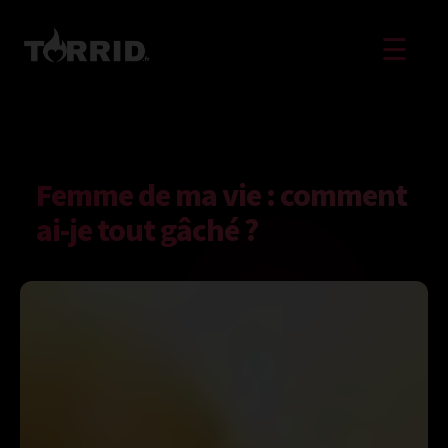
☰
Femme de ma vie : comment
ai-je tout gâché ?