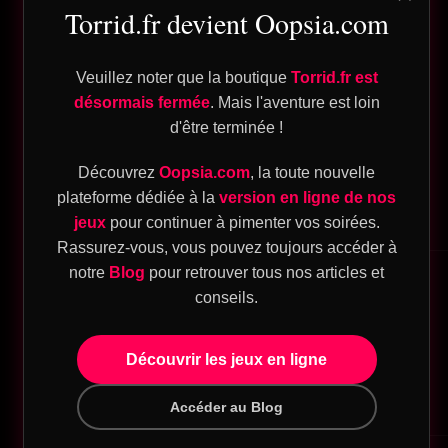
pte
Torrid.fr devient Oopsia.com
Votre nom
Veuillez noter que la boutique
Torrid.fr est
désormais fermée
. Mais l'aventure est loin
Votre e-mail
d'être terminée !
ique
Objet
Découvrez
Oopsia.com
, la toute nouvelle
plateforme dédiée à la
version en ligne de nos
eu
jeux
pour continuer à pimenter vos soirées.
Votre message (facultatif)
Rassurez-vous, vous pouvez toujours accéder à
sion
notre
Blog
pour retrouver tous nos articles et
T
conseils.
Découvrir les jeux en ligne
eu
Accéder au Blog
sion