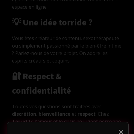
espace en ligne.
💡 Une idée torride ?
Vous êtes créateur de contenu, sexothérapeute
ou simplement passionné par le bien-être intime
? Parlez-nous de votre projet. On adore les
esprits créatifs et coquins.
🔐 Respect &
confidentialité
og
Toutes vos questions sont traitées avec
discrétion
,
bienveillance
et
respect
. Chez
Torrid.fr
, l’amour et le désir ne jugent personne.
n
×