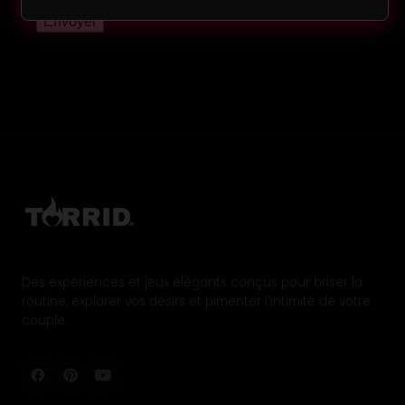
SM
es
nets
bons
Des expériences et jeux élégants conçus pour briser la
routine, explorer vos désirs et pimenter l'intimité de votre
couple.