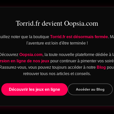
itive
, une fois le lien de téléchargement activé.
Torrid.fr devient Oopsia.com
e ?
roblème avec le téléchargement ou l’accès à votre fichier, c
uillez noter que la boutique
Torrid.fr est désormais fermée
. M
our que vous puissiez profiter pleinement de votre achat.
l'aventure est loin d'être terminée !
Découvrez
Oopsia.com
, la toute nouvelle plateforme dédiée à l
rsion en ligne de nos jeux
pour continuer à pimenter vos soiré
une petite équipe passionnée qui crée des jeux pensés pour é
Rassurez-vous, vous pouvez toujours accéder à notre
Blog
pou
retrouver tous nos articles et conseils.
Découvrir les jeux en ligne
Accéder au Blog