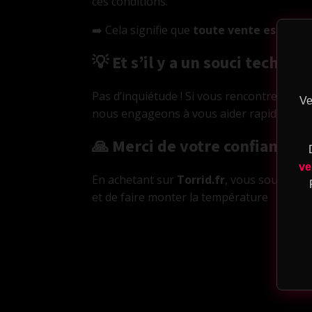
ces conditions.
pte
➡️ Cela signifie que
toute vente est défin
💡 Et s’il y a un souci techniqu
Pas d’inquiétude ! Si vous rencontrez un p
ique
Ve
nous engageons à vous aider rapidement p
🙏 Merci de votre confiance
eu
ve
En achetant sur
Torrid.fr
, vous soutenez 
sion
et de faire monter la température
T
eu
sion