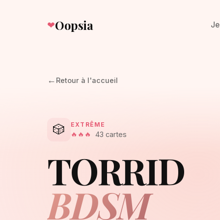
Oopsia
❤
Je
←
Retour à l'accueil
EXTRÊME
🎲
43
cartes
🔥
🔥
🔥
TORRID
BDSM