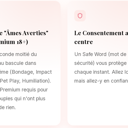
 "Âmes Averties"
Le Consentement 
mium 18+)
centre
conde moitié du
Un Safe Word (mot de
au bascule dans
sécurité) vous protège
rême (Bondage, Impact
chaque instant. Allez lo
 Pet Play, Humiliation).
mais allez-y en confia
Premium requis pour
ouples qui n'ont plus
de rien.