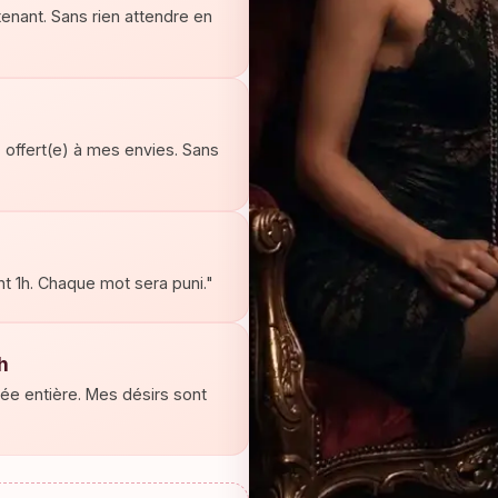
enant. Sans rien attendre en
, offert(e) à mes envies. Sans
nt 1h. Chaque mot sera puni."
h
ée entière. Mes désirs sont