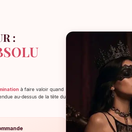
R :
BSOLU
mination
à faire valoir quand
ndue au-dessus de la tête du
 commande