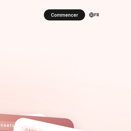
Commencer
FR
🔥
🔥
🔥
CARTE
🔥
🔥
🔥
🔥
🔥