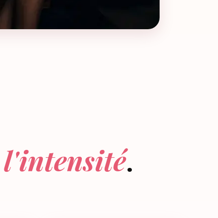
r
l'intensité
.