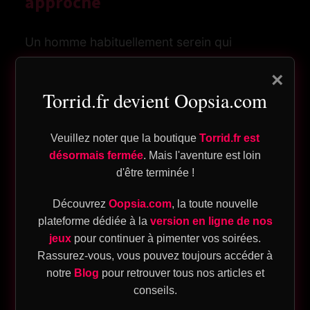
approche
og
Un homme habituellement serein qui
bafouille, rit trop fort ou joue avec ses
n
×
manches lorsqu’il vous parle laisse percer
pte
Torrid.fr devient Oopsia.com
l’émotion. La peur de mal faire signe qu’il y a
de l’enjeu pour lui.
Veuillez noter que la boutique
Torrid.fr est
désormais fermée
. Mais l'aventure est loin
5) Il cherche le contact, mais
d'être terminée !
ique
s’en émeut
Découvrez
Oopsia.com
, la toute nouvelle
plateforme dédiée à la
version en ligne de nos
eu
jeux
pour continuer à pimenter vos soirées.
Prétextes pour effleurer votre main,
Rassurez-vous, vous pouvez toujours accéder à
sion
accolade qui dure une seconde de plus,
notre
Blog
pour retrouver tous nos articles et
épaule tendue pendant le film… et,
T
conseils.