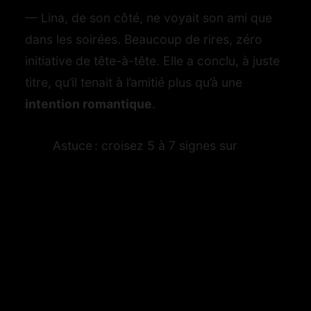
— Lina, de son côté, ne voyait son ami que
dans les soirées. Beaucoup de rires, zéro
initiative de tête-à-tête. Elle a conclu, à juste
titre, qu’il tenait à l’amitié plus qu’à une
intention romantique
.
Astuce : croisez 5 à 7 signes sur
deux semaines. Un faisceau
cohérent vaut mieux qu’une seule
belle soirée.
Le cadre sain pour