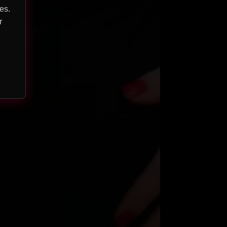
es.
r