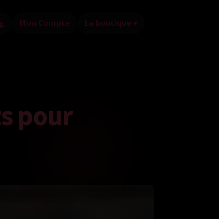
g
Mon Compte
La boutique ▾
ts pour