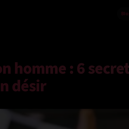
Blo
on homme : 6 secre
n désir