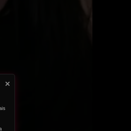
×
ais
a