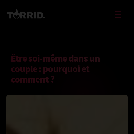
☰
Être soi-même dans un
couple : pourquoi et
comment ?