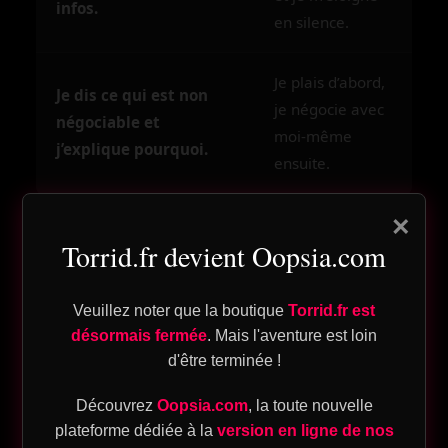
infos.
en silence.
Je plais d’abord,
Je dis ce qui est non
je négocie avec
négociable et
og
moi-même
j’explique pourquoi.
ensuite.
n
×
pte
Torrid.fr devient Oopsia.com
Ce qui nous retient de
Veuillez noter que la boutique
Torrid.fr est
rester vrai: peurs
désormais fermée
. Mais l'aventure est loin
d'être terminée !
ique
silencieuses et
Découvrez
Oopsia.com
, la toute nouvelle
plateforme dédiée à la
version en ligne de nos