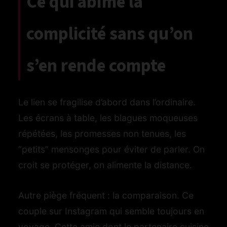
Ce qui abîme la
es
complicité sans qu’on
nets
bons
s’en rende compte
Le lien se fragilise d’abord dans l’ordinaire.
Les écrans à table, les blagues moqueuses
répétées, les promesses non tenues, les
“petits” mensonges pour éviter de parler. On
croit se protéger, on alimente la distance.
Autre piège fréquent : la comparaison. Ce
couple sur Instagram qui semble toujours en
voyage. Cette amie dont le partenaire cuisine