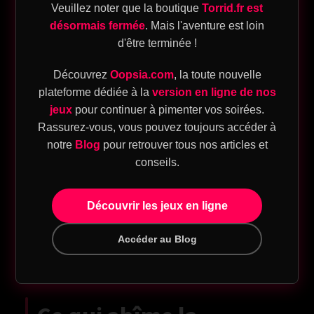
lien
Veuillez noter que la boutique
Torrid.fr est
désormais fermée
. Mais l'aventure est loin
Vous anticipez
Attention, mémoire
d'être terminée !
ique
les besoins de
émotionnelle,
l’autre
bienveillance
Découvrez
Oopsia.com
, la toute nouvelle
plateforme dédiée à la
version en ligne de nos
Les désaccords
eu
Clarté,
gestion des
jeux
pour continuer à pimenter vos soirées.
n’explosent
conflits
et respect
Rassurez-vous, vous pouvez toujours accéder à
sion
pas
notre
Blog
pour retrouver tous nos articles et
T
conseils.
Vous
entretenez des
Cap partagé,
projets
sentiment de “nous”
Découvrir les jeux en ligne
eu
communs
Accéder au Blog
sion
SM