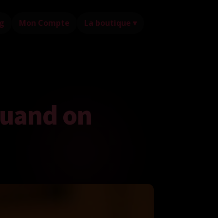
g
Mon Compte
La boutique ▾
 quand on