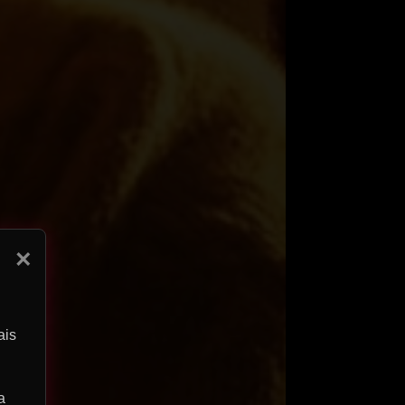
×
ais
a