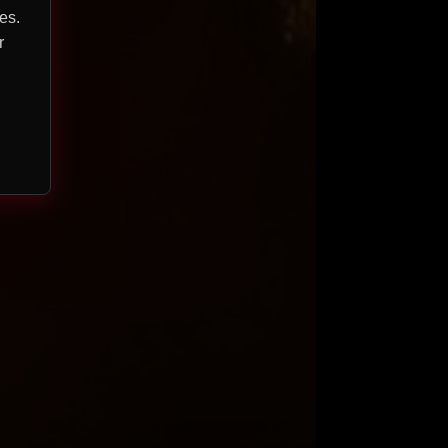
es.
r