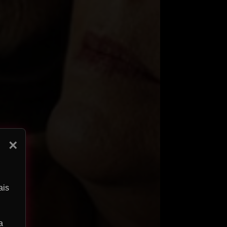
×
ais
a