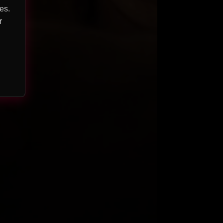
es.
r