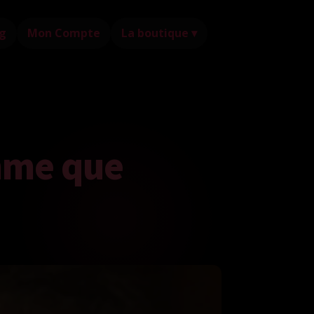
g
Mon Compte
La boutique ▾
mme que