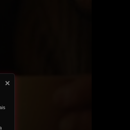
×
ais
a