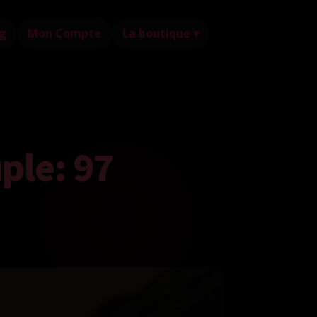
g
Mon Compte
La boutique ▾
ple: 97