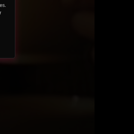
es.
r