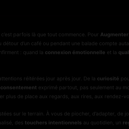
t, c’est parfois là que tout commence. Pour
Augmenter l
u détour d’un café ou pendant une balade compte autant
nfirment : quand la
connexion émotionnelle
et la
qual
attentions réitérées jour après jour. De la
curiosité
pour
u
consentement
exprimé partout, pas seulement au mom
er plus de place aux regards, aux rires, aux rendez-v
tées sur le terrain. À vous de piocher, d’adapter, de 
ualisé, des
touchers intentionnels
au quotidien, un
re