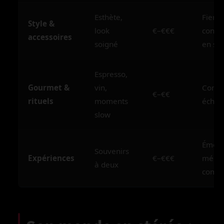
Esthète,
Fierté
Style &
look
€–€€€
confi
accessoires
soigné
en soi
Espresso,
Gourmet &
vin,
Compli
€–€€
rituels
moments
échan
slow
Émoti
Souvenirs
Expériences
€–€€€
mémo
à deux
comm