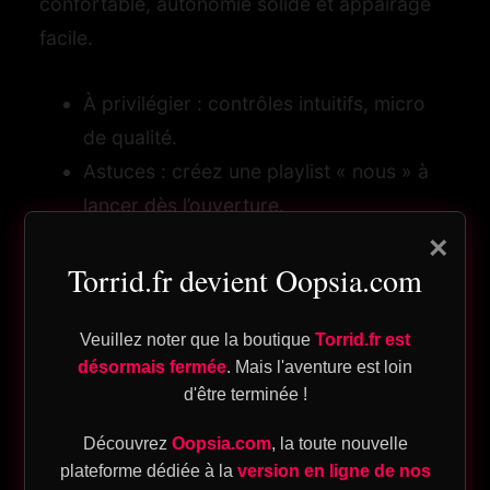
confortable, autonomie solide et appairage
facile.
À privilégier : contrôles intuitifs, micro
og
de qualité.
Astuces : créez une playlist « nous » à
lancer dès l’ouverture.
n
×
pte
Torrid.fr devient Oopsia.com
Le coach au poignet : le
Veuillez noter que la boutique
Torrid.fr est
bon choix de
désormais fermée
. Mais l'aventure est loin
d'être terminée !
ique
smartwatch
Découvrez
Oopsia.com
, la toute nouvelle
plateforme dédiée à la
version en ligne de nos