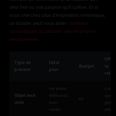
s’est fixé ou une passion qu’il cultive. Et si
vous cherchez plus d’inspiration romantique,
ce dossier peut vous aider :
cadeaux
romantiques qui laissent une empreinte
émotionnelle
.
Effet
Type de
Idéal
Budget
la
présent
pour
relat
Vie active,
Confo
Objet tech
télétravail,
quotid
€€
utile
loisir
geste
média
atten