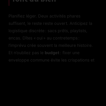
Planifiez léger. Deux activités phares
suffisent, le reste reste ouvert. Anticipez la
logistique discrète : sacs prêts, playlists,
encas. Dîtes « oui » au contretemps :
l’imprévu crée souvent la meilleure histoire.
Et n’oubliez pas le
budget
: fixer une
enveloppe commune évite les crispations et
libère l’envie.
Gardez des ancrages. Une photo polaroid
par week-end, un carnet à deux, une boîte
de souvenirs. Vous cultivez la
complicité
en
accumulant des traces concrètes. Lundi,