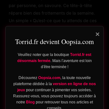
par personne, on savoure. Ce tête-à-tête
og
répare bien des frottements de la semaine.
Un simple « Qu’est-ce que tu attends de ces
deux jours ? » ouvre un espace rassurant.
n
×
Les couples qui adoptent ce rituel sans
sans
pte
Torrid.fr devient Oopsia.com
écrans
constatent une baisse du stress et
une hausse du sentiment d’être une équipe.
Veuillez noter que la boutique
Torrid.fr est
En prime, une playlist douce et la lumière
désormais fermée
. Mais l'aventure est loin
naturelle créent un cadre de confiance.
d'être terminée !
ique
Découvrez
Oopsia.com
, la toute nouvelle
2) Marche longue pour se
plateforme dédiée à la
version en ligne de nos
eu
jeux
pour continuer à pimenter vos soirées.
raconter la semaine
Rassurez-vous, vous pouvez toujours accéder à
sion
notre
Blog
pour retrouver tous nos articles et
Une heure à bon pas, ville ou parc, suffit
conseils.