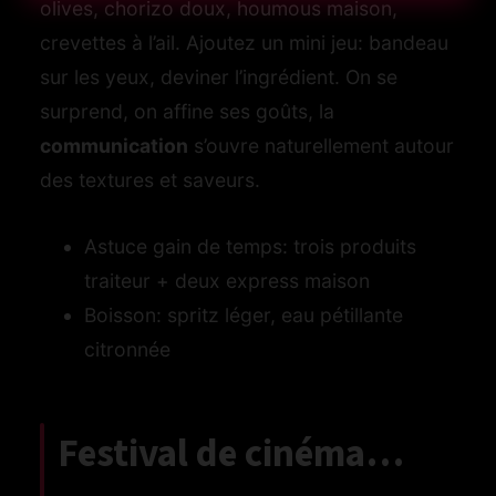
olives, chorizo doux, houmous maison,
crevettes à l’ail. Ajoutez un mini jeu: bandeau
es
sur les yeux, deviner l’ingrédient. On se
surprend, on affine ses goûts, la
nets
communication
s’ouvre naturellement autour
bons
des textures et saveurs.
Astuce gain de temps: trois produits
traiteur + deux express maison
Boisson: spritz léger, eau pétillante
citronnée
Festival de cinéma…