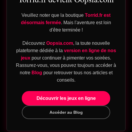
Bar à
40–60
tapas
Modéré
Faible
min
Veuillez noter que la boutique
Torrid.fr est
maison
désormais fermée
. Mais l'aventure est loin
d'être terminée !
ique
Balade
45–90
Faible
Faible
Découvrez
Oopsia.com
, la toute nouvelle
nocturne
min
plateforme dédiée à la
version en ligne de nos
eu
jeux
pour continuer à pimenter vos soirées.
Rassurez-vous, vous pouvez toujours accéder à
sion
Bar à tapas maison et
notre
Blog
pour retrouver tous nos articles et
T
conseils.
dégustation à l’aveugle
Découvrir les jeux en ligne
eu
Accéder au Blog
On picore, on commente, on rit. Disposez 6 à
sion
8 petites assiettes: tomates confites, burrata,
SM