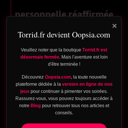
personnelle réaffirmée
n
×
pte
Torrid.fr devient Oopsia.com
Quand on est trahi, c’est l’ego qui prend
l’uppercut. Puis vient une étape décisive:
Veuillez noter que la boutique
Torrid.fr est
remettre ses priorités au centre. On se
désormais fermée
. Mais l'aventure est loin
souvient de ce qu’on mérite — du
respect
,
d'être terminée !
ique
des actes cohérents, des mots qui se
Découvrez
Oopsia.com
, la toute nouvelle
tiennent. L’
estime de soi
ne revient pas par
plateforme dédiée à la
version en ligne de nos
hasard; elle se reconstruit par des choix
eu
jeux
pour continuer à pimenter vos soirées.
quotidiens: sommeil, alimentation, sport,
Rassurez-vous, vous pouvez toujours accéder à
sion
projets autonomes.
notre
Blog
pour retrouver tous nos articles et
T
conseils.
Un micro-cas parlant: Élodie, 34 ans, a repris