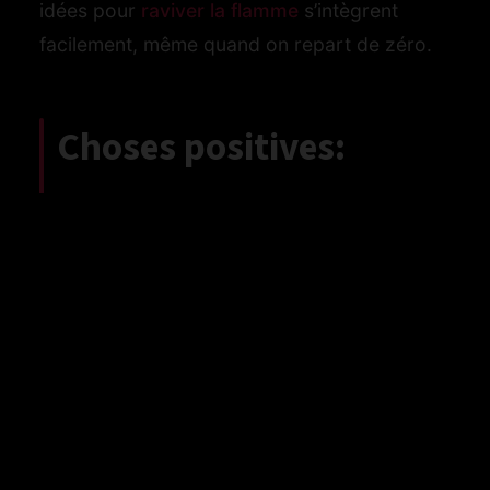
idées pour
raviver la flamme
s’intègrent
facilement, même quand on repart de zéro.
Choses positives:
synthèse des effets et
gestes utiles
Pour garder le fil, un tableau récapitulatif met
en regard les effets-clés et un petit pas
concret. À adapter à votre rythme, selon vos
besoins.