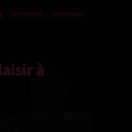
g
Mon Compte
La boutique ▾
aisir à