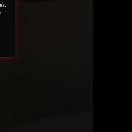
es.
r