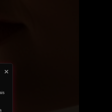
×
ais
a