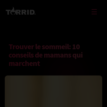
☰
Trouver le sommeil: 10
conseils de mamans qui
marchent