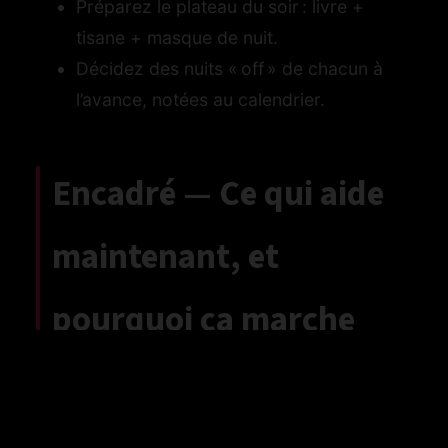
Préparez le plateau du soir : livre +
tisane + masque de nuit.
Décidez des nuits « off » de chacun à
l’avance, notées au calendrier.
Encadré — Ce qui aide
maintenant, et
pourquoi ça marche
Réduit l’exposition à la
Couper les
lumière bleue et facilite la