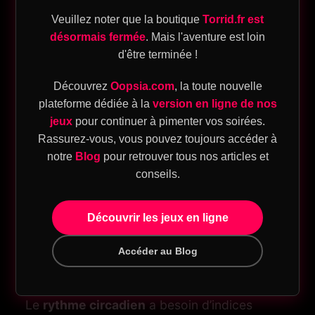
lumière bleue au coucher et glissez le
Veuillez noter que la boutique
Torrid.fr est
téléphone hors de la chambre pour le rendre
désormais fermée
. Mais l'aventure est loin
moins tentant.
d'être terminée !
ique
Découvrez
Oopsia.com
, la toute nouvelle
plateforme dédiée à la
version en ligne de nos
Conseil #3 — Air frais et
eu
jeux
pour continuer à pimenter vos soirées.
Rassurez-vous, vous pouvez toujours accéder à
sion
lumière du jour pour
notre
Blog
pour retrouver tous nos articles et
T
conseils.
recaler l’horloge
Découvrir les jeux en ligne
eu
interne
Accéder au Blog
sion
SM
Le
rythme circadien
a besoin d’indices