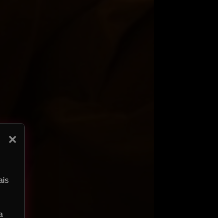
×
ais
a