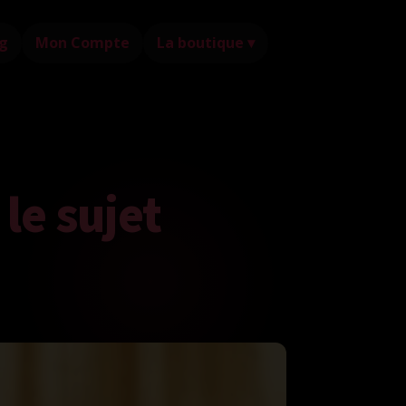
g
Mon Compte
La boutique ▾
 le sujet