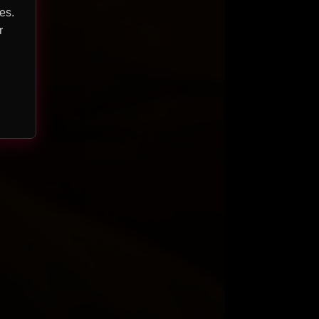
es.
r