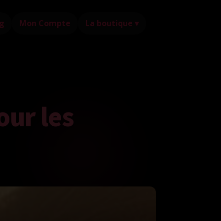
g
Mon Compte
La boutique ▾
our les