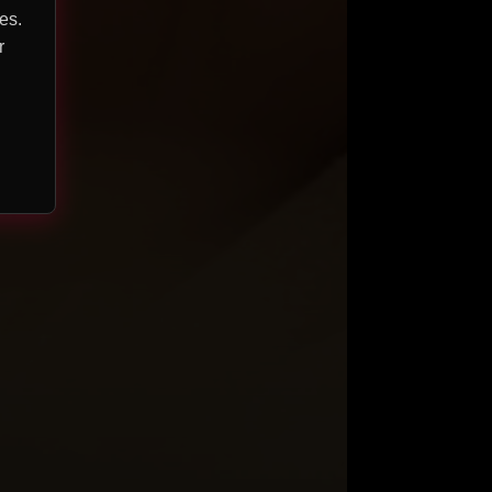
es.
r