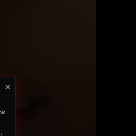
×
ais
a