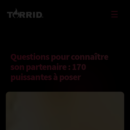
☰
Questions pour connaître
son partenaire : 170
puissantes à poser