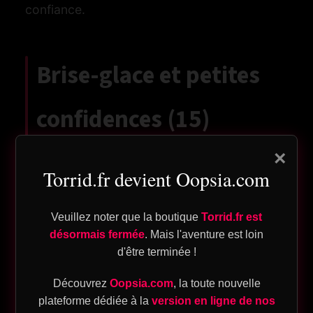
confiance.
Brise-glace et petites
og
confidences (15)
n
×
Quelle petite habitude chez toi te fait
pte
Torrid.fr devient Oopsia.com
sourire de toi-même ?
Quel objet racontant ton histoire
Veuillez noter que la boutique
Torrid.fr est
garderais-tu dans une boîte à souvenirs
désormais fermée
. Mais l'aventure est loin
d'être terminée !
?
ique
Quel moment de ta journée te redonne
Découvrez
Oopsia.com
, la toute nouvelle
instantanément de l’énergie ?
plateforme dédiée à la
version en ligne de nos