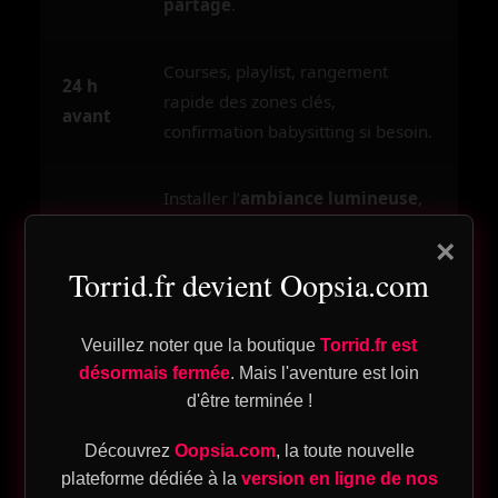
partagé
.
Courses, playlist, rangement
24 h
rapide des zones clés,
avant
confirmation babysitting si besoin.
og
Installer l’
ambiance lumineuse
,
n
Le
préparer le plat phare, douche
×
jour J
chaude, tenue qui vous met bien,
pte
Torrid.fr devient Oopsia.com
téléphones en mode avion.
Veuillez noter que la boutique
Torrid.fr est
désormais fermée
. Mais l'aventure est loin
Installer un décor
d'être terminée !
ique
Découvrez
Oopsia.com
, la toute nouvelle
sensoriel sans chichis
plateforme dédiée à la
version en ligne de nos