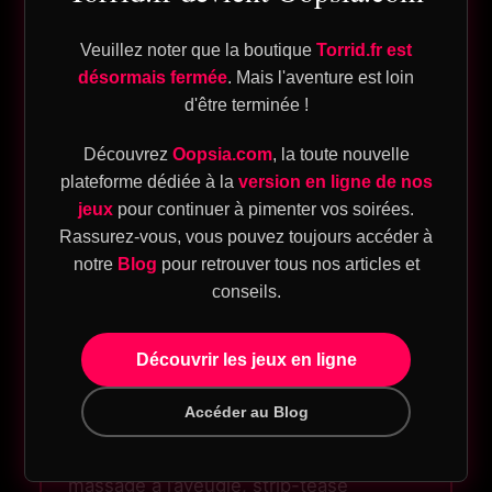
attendrissants… tout y passe.
Veuillez noter que la boutique
Torrid.fr est
désormais fermée
. Mais l'aventure est loin
Et si jamais l’un d’entre vous termine sans
d'être terminée !
ique
doigt levé ? Alors il a perdu. Et sur
torrid.fr
,
on ne laisse jamais une défaite impunie 😈
Découvrez
Oopsia.com
, la toute nouvelle
plateforme dédiée à la
version en ligne de nos
eu
jeux
pour continuer à pimenter vos soirées.
Rassurez-vous, vous pouvez toujours accéder à
sion
notre
Blog
pour retrouver tous nos articles et
Voici la version hot du jeu : celui (ou
T
conseils.
celle) qui n’a plus de doigt levé se voit
offrir… un gage bien mérité. Ça peut être
Découvrir les jeux en ligne
un
défi sexy
, une punition coquine, ou
eu
même une mission très spéciale à
Accéder au Blog
accomplir dans la minute. À vous de
sion
fixer les règles avant de commencer :
SM
massage à l’aveugle, strip-tease