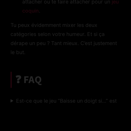
attacher ou te faire attacher pour un
jeu
coquin
.
Tu peux évidemment mixer les deux
catégories selon votre humeur. Et si ça
dérape un peu ? Tant mieux. C’est justement
le but.
❓ FAQ
Est-ce que le jeu “Baisse un doigt si…” est
adapté aux couples récents ?
On peut y jouer à distance ?
Et si l’un de nous est un peu pudique ou