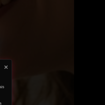
×
ais
a