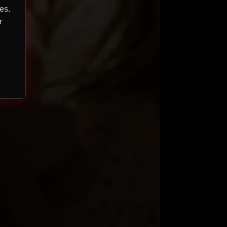
es.
r