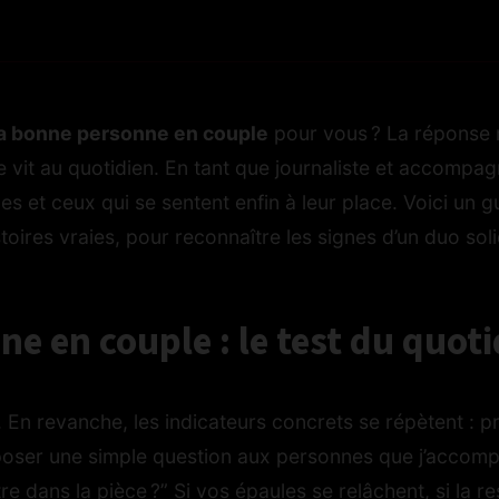
la bonne personne en couple
pour vous ? La réponse n
e vit au quotidien. En tant que journaliste et accompag
s et ceux qui se sentent enfin à leur place. Voici un gu
stoires vraies, pour reconnaître les signes d’un duo sol
e en couple : le test du quoti
 En revanche, les indicateurs concrets se répètent : pr
aime poser une simple question aux personnes que j’acc
e dans la pièce ?” Si vos épaules se relâchent, si la r