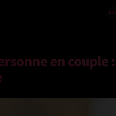
Blo
rsonne en couple :
e