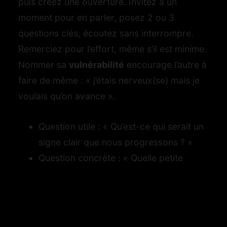
puis créez une ouverture. Invitez à un
moment pour en parler, posez 2 ou 3
questions clés, écoutez sans interrompre.
Remerciez pour l’effort, même s’il est minime.
Nommer sa
vulnérabilité
encourage l’autre à
faire de même : « j’étais nerveux(se) mais je
voulais qu’on avance ».
Question utile : « Qu’est-ce qui serait un
signe clair que nous progressons ? »
Question concrète : « Quelle petite
action peux-tu prendre cette semaine ?
Et moi ? »
Question d’alignement : « Qu’est-ce
qu’on veut absolument protéger dans