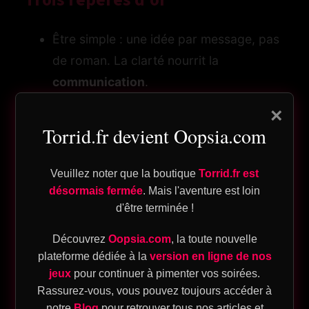
Être simple : une idée par message, pas
og
de roman. La clarté nourrit la
communication
.
n
Être respectueux : aucune attaque,
×
même déguisée. Le
respect
ouvre des
pte
Torrid.fr devient Oopsia.com
portes que la pression ferme.
Être vrai : nommez une émotion,
Veuillez noter que la boutique
Torrid.fr est
proposez un petit pas concret, et
désormais fermée
. Mais l'aventure est loin
d'être terminée !
prévoyez un moment d’
écoute active
.
ique
Découvrez
Oopsia.com
, la toute nouvelle
Quand envoyer, pour quel effet ?
plateforme dédiée à la
version en ligne de nos
eu
jeux
pour continuer à pimenter vos soirées.
Rassurez-vous, vous pouvez toujours accéder à
sion
notre
Blog
pour retrouver tous nos articles et