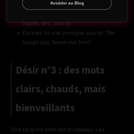
Accéder au Blog
minutes chrono, zéro parole.
sion
Choisissez la playlist et le rythme :
SM
rapide, lent, alterné.
Donnez-lui une consigne courte : “Ne
bouge pas, laisse-moi faire”.
es
nets
Désir n°3 : des mots
bons
clairs, chauds, mais
bienveillants
Dire ce qu’on aime est un cadeau. Les