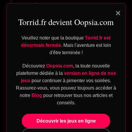
respire
n
×
pte
Torrid.fr devient Oopsia.com
Ce n’est pas qu’une question d’égalité : c’est
une respiration dans la dynamique.
Veuillez noter que la boutique
Torrid.fr est
désormais fermée
. Mais l'aventure est loin
Beaucoup d’hommes rêvent que leur
d'être terminée !
ique
partenaire lance l’instant, attrape la nuque,
décide du lieu, du moment. Une vraie
prise
Découvrez
Oopsia.com
, la toute nouvelle
d’initiative
envoie un message clair : “Je te
plateforme dédiée à la
version en ligne de nos
eu
jeux
pour continuer à pimenter vos soirées.
veux, maintenant”. Pas besoin d’un grand
Rassurez-vous, vous pouvez toujours accéder à
sion
show. Trois gestes suffisent : éteindre la
notre
Blog
pour retrouver tous nos articles et
lumière, l’asseoir, poser un baiser lent… et
T
conseils.
guider la suite.
Découvrir les jeux en ligne
eu
Programmez une “surprise minute” : 10