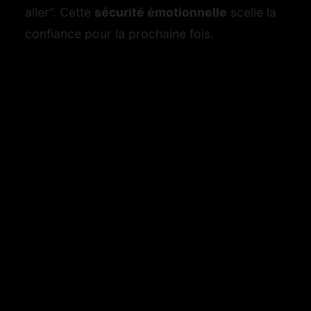
aller”. Cette
sécurité émotionnelle
scelle la
confiance pour la prochaine fois.
Restez contre lui quelques minutes, sans
parler.
Posez une question ouverte : “Qu’est-ce
que tu as préféré ?”
Proposez une douche tiède ou un plaid :
le confort prolonge l’intime.
Au fil des échanges, j’entends souvent des
peurs : “Et s’il se braque ?”, “Et si je n’ose
pas ?”. Le secret tient dans un trio : intention
claire, gestes simples, écoute active. Les
envies listées ici ne forment pas un