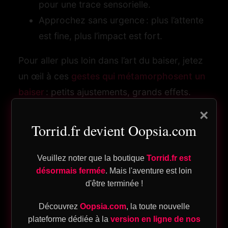
pour une trace sensorielle.
Approchez sans urgence : plus l’attente
est fine, plus l’impact est fort.
Pour aller plus loin dans l’art du baiser, jetez
og
un œil à ces
gestes qui métamorphosent un
baiser
: petits ajustements, grands effets.
n
×
pte
Torrid.fr devient Oopsia.com
21 techniques de
Veuillez noter que la boutique
Torrid.fr est
bisous chauds à tester
désormais fermée
. Mais l'aventure est loin
d'être terminée !
ique
ce soir
Découvrez
Oopsia.com
, la toute nouvelle
plateforme dédiée à la
version en ligne de nos