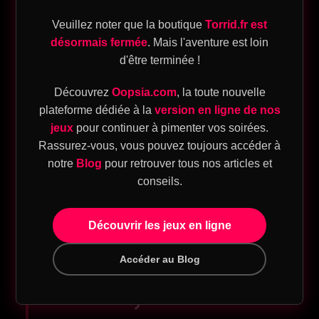
intensifie chaque toucher.
Veuillez noter que la boutique
Torrid.fr est
Le jeu des températures
: glaçon sur la
désormais fermée
. Mais l'aventure est loin
d'être terminée !
peau, souffle chaud dans le cou.
ique
Les zones oubliées
: le creux des reins,
Découvrez
Oopsia.com
, la toute nouvelle
l’intérieur des poignets, la nuque…
plateforme dédiée à la
version en ligne de nos
eu
jeux
pour continuer à pimenter vos soirées.
Les couples les plus complices le savent :
Rassurez-vous, vous pouvez toujours accéder à
sion
plus on ralentit, plus on ressent. Le plaisir
notre
Blog
pour retrouver tous nos articles et
T
conseils.
vient souvent du contraste, pas de la vitesse.
Découvrir les jeux en ligne
eu
3. Le pouvoir du jeu :
Accéder au Blog
sion
s’amuser, c’est
SM